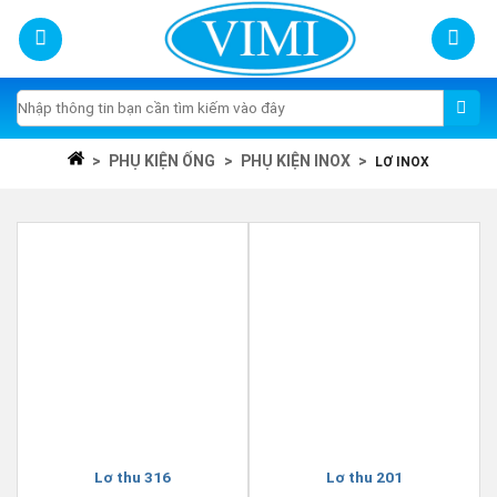
Skip
to
content
Tìm
kiếm:
>
PHỤ KIỆN ỐNG
>
PHỤ KIỆN INOX
>
LƠ INOX
Lơ thu 316
Lơ thu 201