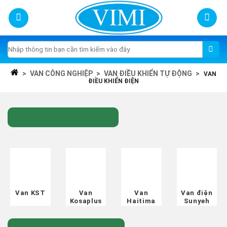
Skip
to
content
Tìm
kiếm:
>
VAN CÔNG NGHIỆP
>
VAN ĐIỀU KHIỂN TỰ ĐỘNG
>
VAN
ĐIỀU KHIỂN ĐIỆN
NHÃN HIỆU VAN ĐIỆN
Van KST
Van
Van
Van điện
Kosaplus
Haitima
Sunyeh