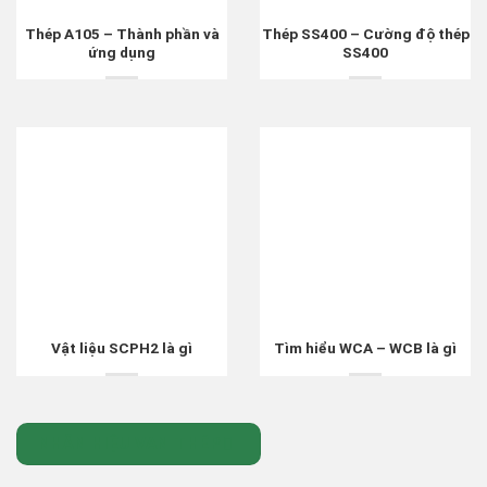
Thép A105 – Thành phần và
Thép SS400 – Cường độ thép
ứng dụng
SS400
Vật liệu SCPH2 là gì
Tìm hiểu WCA – WCB là gì
NHÃN HIỆU VAN THÉP