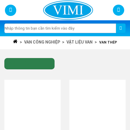
Skip
to
content
Tìm
kiếm:
>
VAN CÔNG NGHIỆP
>
VẬT LIỆU VAN
>
VAN THÉP
VẬT LIỆU THÉP