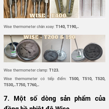
Wise thermometer chân xoay:
T140, T190,..
Wise thermometer clamp:
T123.
Wise thermometer có tiếp điểm:
T500, T510, T520,
T530,..T750, T760,..
7. Một số dòng sản phẩm của
đồng hồ nhiệt độ Wise