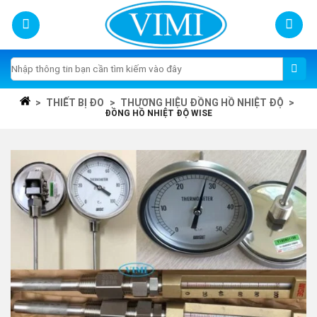
Skip
to
content
Tìm
kiếm:
>
THIẾT BỊ ĐO
>
THƯƠNG HIỆU ĐỒNG HỒ NHIỆT ĐỘ
>
ĐỒNG HỒ NHIỆT ĐỘ WISE