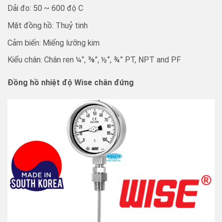
Dải đo: 50 ~ 600 độ C
Mặt đồng hồ: Thuỷ tinh
Cảm biến: Miếng lưỡng kim
Kiểu chân: Chân ren ¼”, ⅜”, ½”, ¾” PT, NPT and PF
Đồng hồ nhiệt độ Wise chân đứng