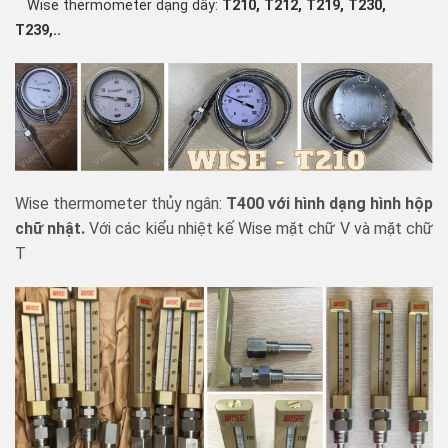
Wise thermometer dạng dây:
T210, T212, T219, T230,
T239,..
Wise thermometer thủy ngân:
T400 với hình dạng hình hộp
chữ nhật.
Với các kiểu nhiệt kế Wise mặt chữ V và mặt chữ
T