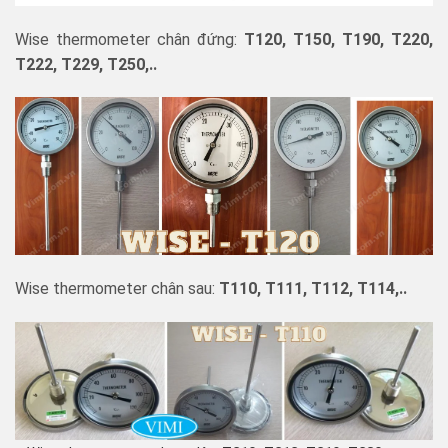
Wise thermometer chân đứng:
T120, T150, T190, T220,
T222, T229, T250,..
Wise thermometer chân sau:
T110, T111, T112, T114,..