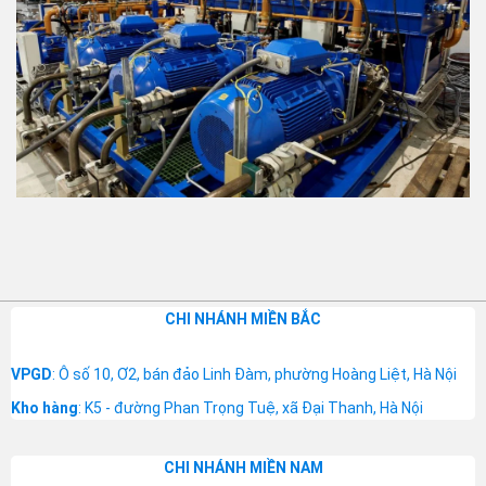
CHI NHÁNH MIỀN BẮC
VPGD
: Ô số 10, Ơ2, bán đảo Linh Đàm, phường Hoàng Liệt, Hà Nội
Kho hàng
: K5 - đường Phan Trọng Tuệ, xã Đại Thanh, Hà Nội
CHI NHÁNH MIỀN NAM