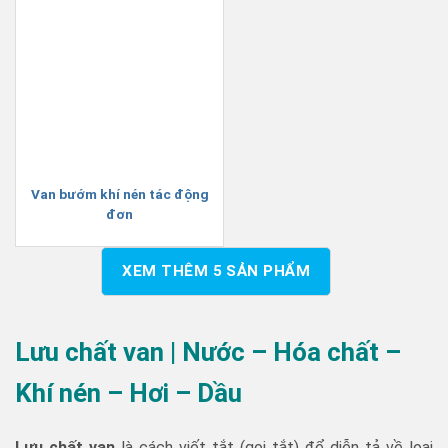
Van bướm khí nén tác động
đơn
XEM THÊM
5
SẢN PHẨM
Lưu chất van | Nước – Hóa chất –
Khí nén – Hơi – Dầu
Lưu chất van
là cách viết tắt (gọi tắt) để diễn tả về loại