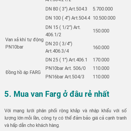
DN 80 ( 3″) Art.504.3
5.700.000
DN 100 ( 4″) Art.504.4
10.500.000
DN 15 ( 1/2″) Art.
150.000
406.1/2
Van xả khí tự động
DN 20 ( 3/4″)
PN10bar
160.000
Art.406.3/4
DN 25 ( 1″) Art.406.1
170.000
PN10bar Art. 506/0
110.000
Đồng hồ áp FARG
PN16bar Art.504/3
110.000
5. Mua van Farg ở đâu rẻ nhất
Với mạng lưới phân phối rộng khắp và nhập khẩu với số
lượng lớn mỗi lần, công ty có thể đảm bảo giá cả cạnh tranh
và hấp dẫn cho khách hàng.