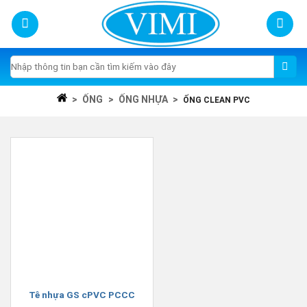
Skip
to
content
Tìm
kiếm:
>
ỐNG
>
ỐNG NHỰA
>
ỐNG CLEAN PVC
Tê nhựa GS cPVC PCCC