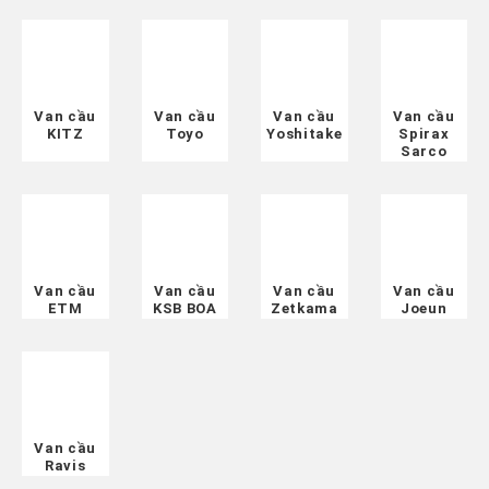
Van cầu
Van cầu
Van cầu
Van cầu
KITZ
Toyo
Yoshitake
Spirax
Sarco
Van cầu
Van cầu
Van cầu
Van cầu
ETM
KSB BOA
Zetkama
Joeun
Van cầu
Ravis