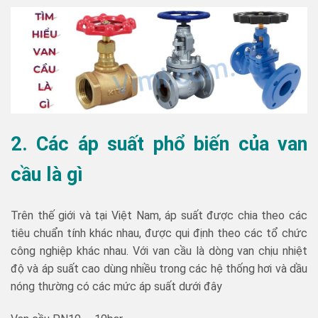
2. Các áp suất phổ biến của van
cầu là gì
Trên thế giới và tại Việt Nam, áp suất được chia theo các
tiêu chuẩn tính khác nhau, được qui định theo các tổ chức
công nghiệp khác nhau. Với van cầu là dòng van chịu nhiệt
độ và áp suất cao dùng nhiều trong các hệ thống hơi và dầu
nóng thường có các mức áp suất dưới đây