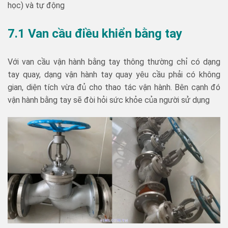
học) và tự động
7.1 Van cầu điều khiển bằng tay
Với van cầu vận hành bằng tay thông thường chỉ có dạng
tay quay, dạng vận hành tay quay yêu cầu phải có không
gian, diện tích vừa đủ cho thao tác vận hành. Bên cạnh đó
vận hành bằng tay sẽ đòi hỏi sức khỏe của người sử dụng