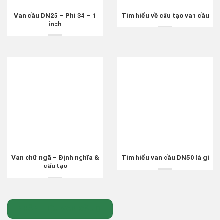
Van cầu DN25 – Phi 34 – 1
Tìm hiểu về cấu tạo van cầu
inch
Van chữ ngã – Định nghĩa &
Tìm hiểu van cầu DN50 là gì
cấu tạo
NHÃN HIỆU VAN CẦU