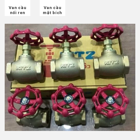
Van cầu
Van cầu
nối ren
mặt bích