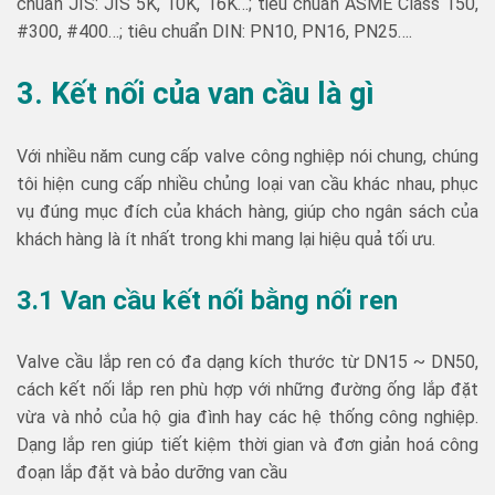
chuẩn JIS: JIS 5K, 10K, 16K…; tiêu chuẩn ASME Class 150,
#300, #400…; tiêu chuẩn DIN: PN10, PN16, PN25….
3. Kết nối của v
an cầu là gì
Với nhiều năm cung cấp valve công nghiệp nói chung, chúng
tôi hiện cung cấp nhiều chủng loại van cầu khác nhau, phục
vụ đúng mục đích của khách hàng, giúp cho ngân sách của
khách hàng là ít nhất trong khi mang lại hiệu quả tối ưu.
3.1 Van cầu kết nối bằng nối ren
Valve cầu lắp ren có đa dạng kích thước từ DN15 ~ DN50,
cách kết nối lắp ren phù hợp với những đường ống lắp đặt
vừa và nhỏ của hộ gia đình hay các hệ thống công nghiệp.
Dạng lắp ren giúp tiết kiệm thời gian và đơn giản hoá công
đoạn lắp đặt và bảo dưỡng van cầu