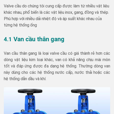
Valve cầu do chúng tôi cung cấp được làm từ nhiều vật liệu
khác nhau, phổ biến là các vật liệu inox, gang, đồng và thép.
Phù hợp với nhiều dải nhiệt độ và áp suất khác nhau của
từng hệ thống ống
Van cầu thân gang
4.1
Van cầu thân gang là loại valve cầu có giá thành rẻ hơn các
dòng vật liệu kim loại khác, van có khả năng chịu mài mòn
tốt và đáp ứng được đa dạng hệ thống. Thường dòng van
này dùng cho các hệ thống nước cấp, nước thải hoặc các
hệ thống dẫn dầu và khí.