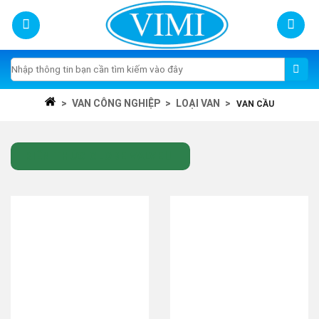
Skip
to
content
Tìm
kiếm:
>
VAN CÔNG NGHIỆP
>
LOẠI VAN
>
VAN CẦU
KIẾN THỨC GLOBE VALVE