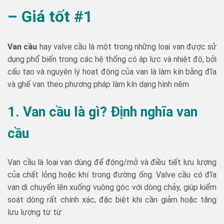
– Giá tốt #1
Van cầu
hay valve cầu là một trong những loại van được sử
dụng phổ biến trong các hệ thống có áp lực và nhiệt độ, bởi
cấu tạo và nguyên lý hoạt động của van là làm kín bằng đĩa
và ghế van theo phương pháp làm kín dạng hình nêm
1. Van cầu là gì? Định nghĩa van
cầu
Van cầu là loại van dùng để đóng/mở và điều tiết lưu lượng
của chất lỏng hoặc khí trong đường ống. Valve cầu có đĩa
van di chuyển lên xuống vuông góc với dòng chảy, giúp kiểm
soát dòng rất chính xác, đặc biệt khi cần giảm hoặc tăng
lưu lượng từ từ