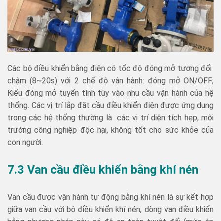
Các bộ điều khiển bằng điện có tốc độ đóng mở tương đối
chậm (8~20s) với 2 chế độ vận hành: đóng mở ON/OFF;
Kiểu đóng mở tuyến tính tùy vào nhu cầu vận hành của hệ
thống. Các vị trí lắp đặt cầu điều khiển điện được ứng dụng
trong các hệ thống thường là các vị trí diện tích hẹp, môi
trường công nghiệp độc hại, không tốt cho sức khỏe của
con người.
7.3 Van cầu điều khiển bằng khí nén
Van cầu được vận hành tự động bằng khí nén là sự kết hợp
giữa van cầu với bộ điều khiển khí nén, dòng van điều khiển