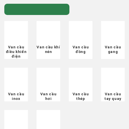
CHỦNG LOẠI VAN CẦU
Van cầu
Van cầu khí
Van cầu
Van cầu
điều khiển
nén
đồng
gang
điện
Van cầu
Van cầu
Van cầu
Van cầu
inox
hơi
thép
tay quay