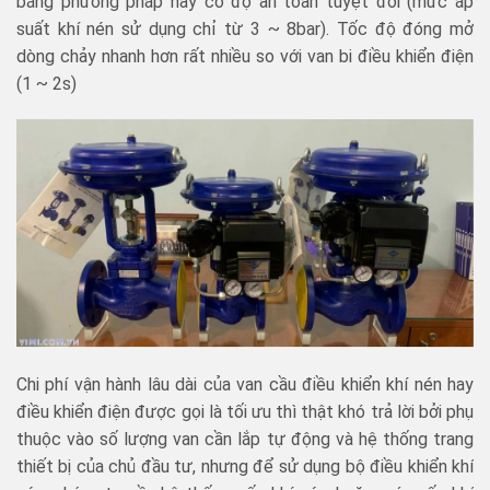
bằng phương pháp này có độ an toàn tuyệt đối (mức áp
suất khí nén sử dụng chỉ từ 3 ~ 8bar). Tốc độ đóng mở
dòng chảy nhanh hơn rất nhiều so với van bi điều khiển điện
(1 ~ 2s)
Chi phí vận hành lâu dài của van cầu điều khiển khí nén hay
điều khiển điện được gọi là tối ưu thì thật khó trả lời bởi phụ
thuộc vào số lượng van cần lắp tự động và hệ thống trang
thiết bị của chủ đầu tư, nhưng để sử dụng bộ điều khiển khí