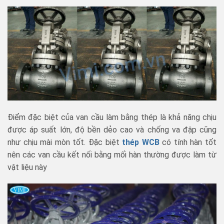
Điểm đặc biệt của van cầu làm bằng thép là khả năng chịu
được áp suất lớn, độ bền dẻo cao và chống va đập cũng
như chịu mài mòn tốt. Đặc biệt
thép WCB
có tính hàn tốt
nên các van cầu kết nối bằng mối hàn thường được làm từ
vật liệu này