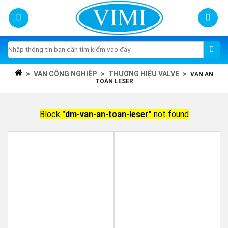
Skip
to
content
Tìm
kiếm:
>
VAN CÔNG NGHIỆP
>
THƯƠNG HIỆU VALVE
>
VAN AN
TOÀN LESER
Block
"dm-van-an-toan-leser"
not found