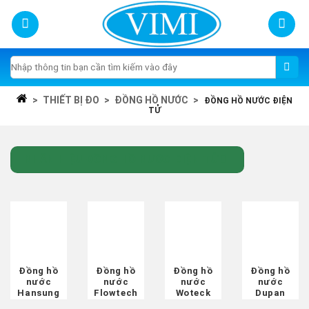
Skip
to
content
Tìm
kiếm:
>
THIẾT BỊ ĐO
>
ĐỒNG HỒ NƯỚC
>
ĐỒNG HỒ NƯỚC ĐIỆN
TỬ
NHÃN HIỆU ĐỒNG HỒ NƯỚC ĐIỆN TỬ
Đồng hồ
Đồng hồ
Đồng hồ
Đồng hồ
nước
nước
nước
nước
Hansung
Flowtech
Woteck
Dupan