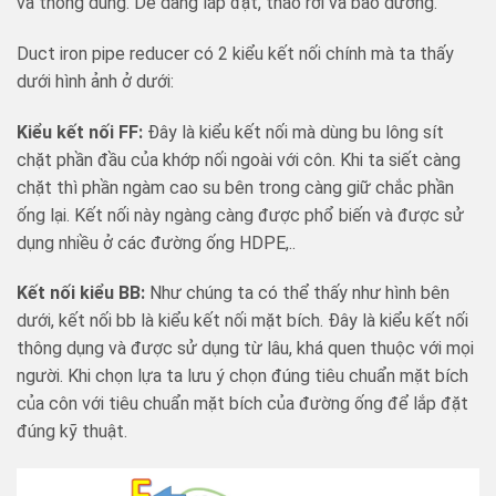
và thông dùng. Dễ dàng lắp đặt, tháo rời và bảo dưỡng.
Duct iron pipe reducer có 2 kiểu kết nối chính mà ta thấy
dưới hình ảnh ở dưới:
Kiểu kết nối FF:
Đây là kiểu kết nối mà dùng bu lông sít
chặt phần đầu của khớp nối ngoài với côn. Khi ta siết càng
chặt thì phần ngàm cao su bên trong càng giữ chắc phần
ống lại. Kết nối này ngàng càng được phổ biến và được sử
dụng nhiều ở các đường ống HDPE,..
Kết nối kiểu BB:
Như chúng ta có thể thấy như hình bên
dưới, kết nối bb là kiểu kết nối mặt bích. Đây là kiểu kết nối
thông dụng và được sử dụng từ lâu, khá quen thuộc với mọi
người. Khi chọn lựa ta lưu ý chọn đúng tiêu chuẩn mặt bích
của côn với tiêu chuẩn mặt bích của đường ống để lắp đặt
đúng kỹ thuật.