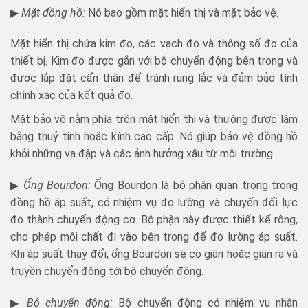
▶
Mặt đồng hồ:
Nó bao gồm mặt hiển thị và mặt bảo vệ.
Mặt hiển thị chứa kim đo, các vạch đo và thông số đo của
thiết bị. Kim đo được gắn với bộ chuyển động bên trong và
được lắp đặt cẩn thận để tránh rung lắc và đảm bảo tính
chính xác của kết quả đo.
Mặt bảo vệ nằm phía trên mặt hiển thị và thường được làm
bằng thuỷ tinh hoặc kính cao cấp. Nó giúp bảo vệ đồng hồ
khỏi những va đập và các ảnh hưởng xấu từ môi trường
▶
Ống Bourdon:
Ống Bourdon là bộ phận quan trọng trong
đồng hồ áp suất, có nhiệm vụ đo lường và chuyển đổi lực
đo thành chuyển động cơ. Bộ phận này được thiết kế rỗng,
cho phép môi chất đi vào bên trong để đo lường áp suất.
Khi áp suất thay đổi, ống Bourdon sẽ co giãn hoặc giãn ra và
truyền chuyển động tới bộ chuyển động.
▶
Bộ chuyển động:
Bộ chuyển động có nhiệm vụ nhận