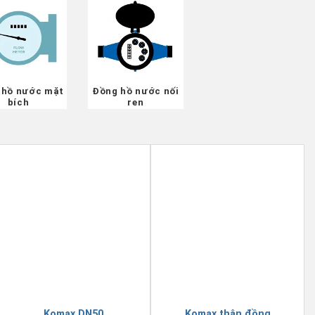
 hồ nước mặt
Đồng hồ nước nối
bích
ren
Komax DN50
Komax thân đồng