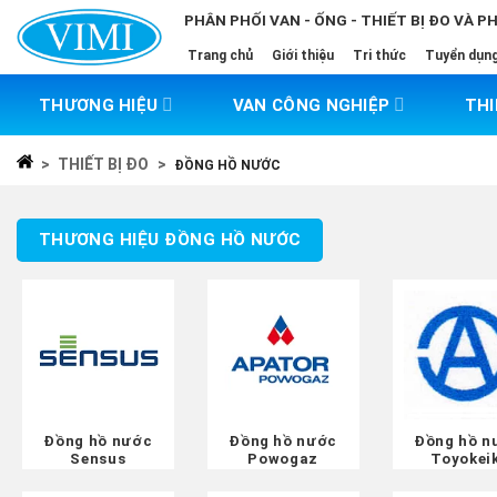
Skip
PHÂN PHỐI VAN - ỐNG - THIẾT BỊ ĐO VÀ P
to
Trang chủ
Giới thiệu
Tri thức
Tuyển dụn
content
THƯƠNG HIỆU
VAN CÔNG NGHIỆP
THI
>
THIẾT BỊ ĐO
>
ĐỒNG HỒ NƯỚC
THƯƠNG HIỆU ĐỒNG HỒ NƯỚC
Đồng hồ nước
Đồng hồ nước
Đồng hồ n
Sensus
Powogaz
Toyokeik