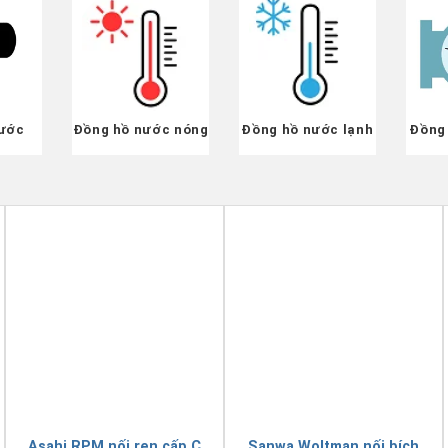
ước
Đồng hồ nước nóng
Đồng hồ nước lạnh
Đồng
Asahi RPM nối ren cấp C
Sanwa Woltman nối bích