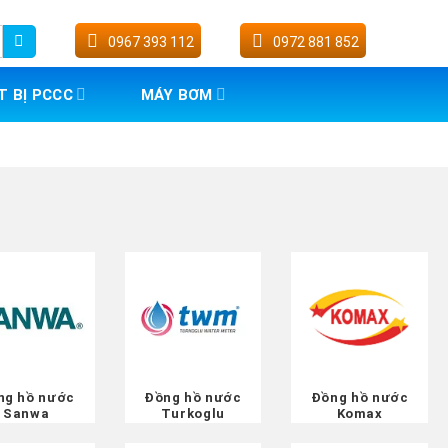
0967 393 112
0972 881 852
T BỊ PCCC
MÁY BƠM
ng hồ nước
Đồng hồ nước
Đồng hồ nước
Sanwa
Turkoglu
Komax