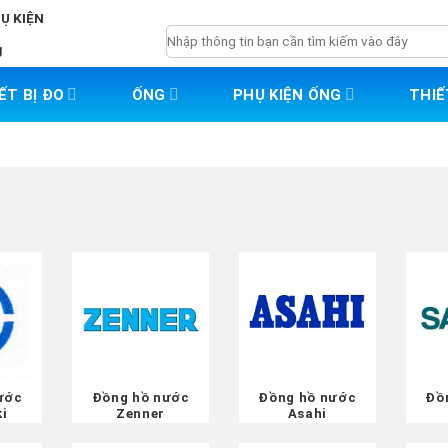
HỤ KIỆN
Tìm
g
kiếm:
ẾT BỊ ĐO
ỐNG
PHỤ KIỆN ỐNG
THIẾ
ước
Đồng hồ nước
Đồng hồ nước
Đồ
i
Zenner
Asahi