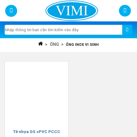
Skip
to
content
Tìm
kiếm:
>
ỐNG
>
ỐNG INOX VI SINH
Tê nhựa GS cPVC PCCC