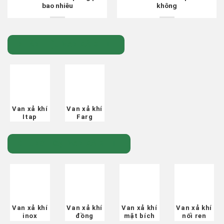
bao nhiêu
không
NHÃN HIỆU VAN XẢ KHÍ
Van xả khí
Van xả khí
Itap
Farg
CHỦNG LOẠI VAN XẢ KHÍ
Van xả khí
Van xả khí
Van xả khí
Van xả khí
inox
đồng
mặt bích
nối ren