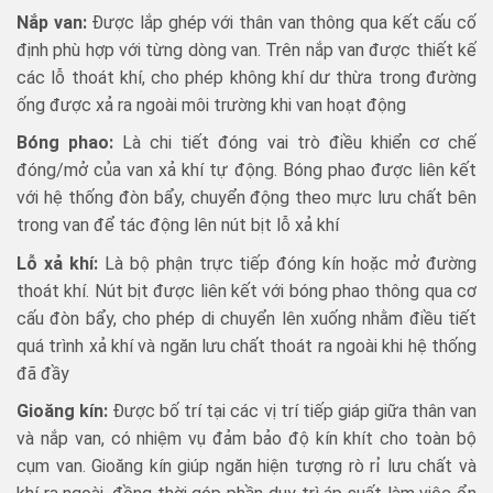
Nắp van:
Được lắp ghép với thân van thông qua kết cấu cố
định phù hợp với từng dòng van. Trên nắp van được thiết kế
các lỗ thoát khí, cho phép không khí dư thừa trong đường
ống được xả ra ngoài môi trường khi van hoạt động
Bóng phao:
Là chi tiết đóng vai trò điều khiển cơ chế
đóng/mở của van xả khí tự động. Bóng phao được liên kết
với hệ thống đòn bẩy, chuyển động theo mực lưu chất bên
trong van để tác động lên nút bịt lỗ xả khí
Lỗ xả khí:
Là bộ phận trực tiếp đóng kín hoặc mở đường
thoát khí. Nút bịt được liên kết với bóng phao thông qua cơ
cấu đòn bẩy, cho phép di chuyển lên xuống nhằm điều tiết
quá trình xả khí và ngăn lưu chất thoát ra ngoài khi hệ thống
đã đầy
Gioăng kín:
Được bố trí tại các vị trí tiếp giáp giữa thân van
và nắp van, có nhiệm vụ đảm bảo độ kín khít cho toàn bộ
cụm van. Gioăng kín giúp ngăn hiện tượng rò rỉ lưu chất và