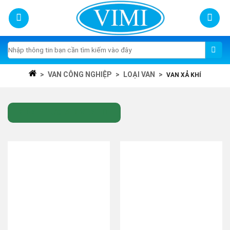
Skip
to
content
Tìm
kiếm:
>
VAN CÔNG NGHIỆP
>
LOẠI VAN
>
VAN XẢ KHÍ
KIẾN THỨC AIR VENT