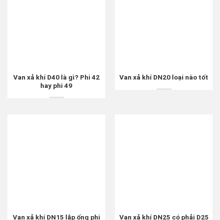
Van xả khí D40 là gì? Phi 42
Van xả khí DN20 loại nào tốt
hay phi 49
Van xả khí DN15 lắp ống phi
Van xả khí DN25 có phải D25