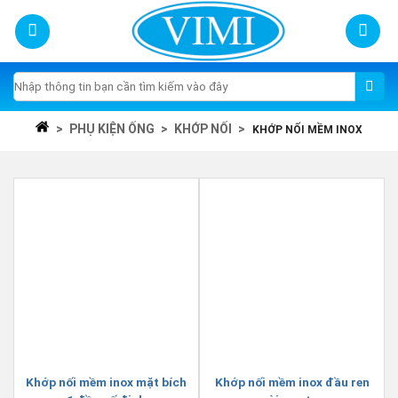
Skip
to
content
Tìm
kiếm:
>
PHỤ KIỆN ỐNG
>
KHỚP NỐI
>
KHỚP NỐI MỀM INOX
Khớp nối mềm inox mặt bích
Khớp nối mềm inox đầu ren