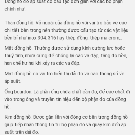
Đồng hồ đo áp suất có cấu tạo đơn giản với các bộ phận
chính như:
Thân đồng hồ: Vỏ ngoài của đồng hồ với vai trò bảo vệ các
chi tiết bên trong nên thường được cấu tạo từ các vật liệu
bền bỉ như inox 304, 316 hay thép đồng, thép mạ crom,..
Mặt đồng hồ: Thường được sử dụng kính cường lực hoặc
thuỷ tinh, nhựa cứng để chống lại các va đập, tăng độ bền,
hạn chế hư hại khi xảy ra các va đập.
Mặt đồng hồ có vai trò hiển thị dải đo và các thông số về
áp suất.
Ống bourdon: Là phần ống chứa chất cần đo, để các chất đi
vào trong ống và truyền tín hiệu đến bộ phận đo của đồng
hồ.
Kim đồng hồ: Được gắn liền với động cơ bên trong đồng hồ
giúp tiếp nhận thông tin từ bộ phận đo và quay kim đến áp
suất trên dải đo.