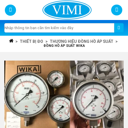
Skip
to
content
Tìm
kiếm:
>
THIẾT BỊ ĐO
>
THƯƠNG HIỆU ĐỒNG HỒ ÁP SUẤT
>
ĐỒNG HỒ ÁP SUẤT WIKA