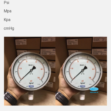
Psi
Mpa
Kpa
cmHg