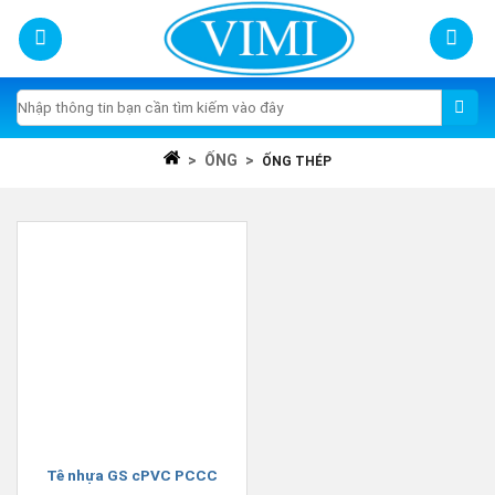
Skip
to
content
Tìm
kiếm:
>
ỐNG
>
ỐNG THÉP
Tê nhựa GS cPVC PCCC