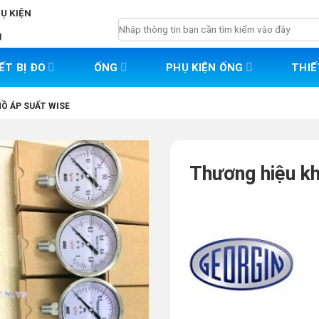
HỤ KIỆN
Tìm
g
kiếm:
ẾT BỊ ĐO
ỐNG
PHỤ KIỆN ỐNG
THIẾ
Ồ ÁP SUẤT WISE
Thương hiệu k