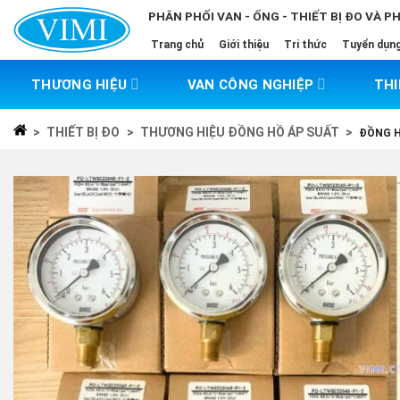
Skip
PHÂN PHỐI VAN - ỐNG - THIẾT BỊ ĐO VÀ P
to
Trang chủ
Giới thiệu
Tri thức
Tuyển dụn
content
THƯƠNG HIỆU
VAN CÔNG NGHIỆP
THI
>
THIẾT BỊ ĐO
>
THƯƠNG HIỆU ĐỒNG HỒ ÁP SUẤT
>
ĐỒNG H