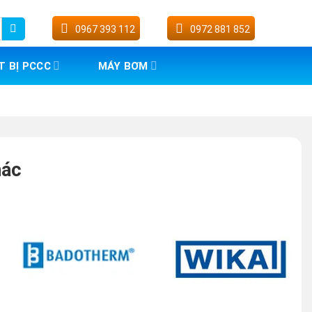
0967 393 112
0972 881 852
T BỊ PCCC
MÁY BƠM
hác