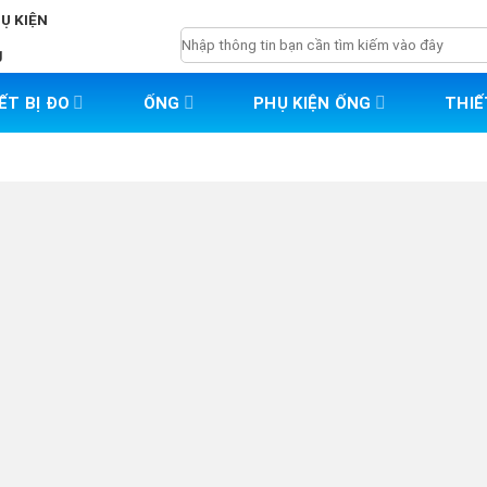
HỤ KIỆN
Tìm
g
kiếm:
ẾT BỊ ĐO
ỐNG
PHỤ KIỆN ỐNG
THIẾ