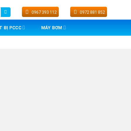
0967 393 112
0972 881 852
T BỊ PCCC
MÁY BƠM