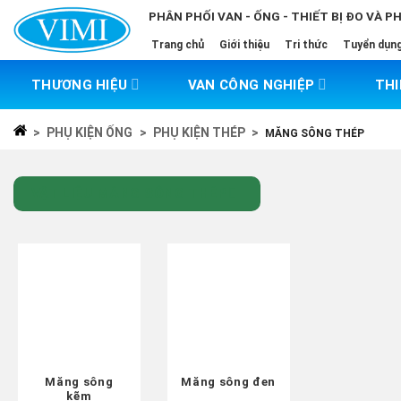
Skip
PHÂN PHỐI VAN - ỐNG - THIẾT BỊ ĐO VÀ P
to
Trang chủ
Giới thiệu
Tri thức
Tuyển dụn
content
THƯƠNG HIỆU
VAN CÔNG NGHIỆP
THI
>
PHỤ KIỆN ỐNG
>
PHỤ KIỆN THÉP
>
MĂNG SÔNG THÉP
VẬT LIỆU MĂNG SÔNG THÉP
Măng sông
Măng sông đen
kẽm