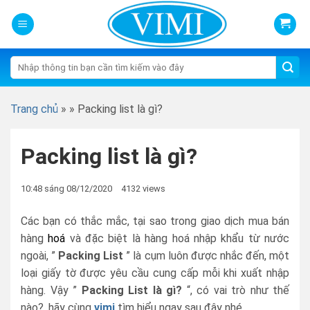
Skip
to
content
Tìm
kiếm:
Trang chủ
»
»
Packing list là gì?
Packing list là gì?
10:48 sáng 08/12/2020
4132 views
Các bạn có thắc mắc, tại sao trong giao dịch mua bán
hàng
hoá
và đặc biệt là hàng hoá nhập khẩu từ nước
ngoài, ”
Packing List
” là cụm luôn được nhắc đến, một
loại giấy tờ được yêu cầu cung cấp mỗi khi xuất nhập
hàng. Vậy ”
Packing List là gì?
“, có vai trò như thế
nào?, hãy cùng
vimi
tìm hiểu ngay sau đây nhé