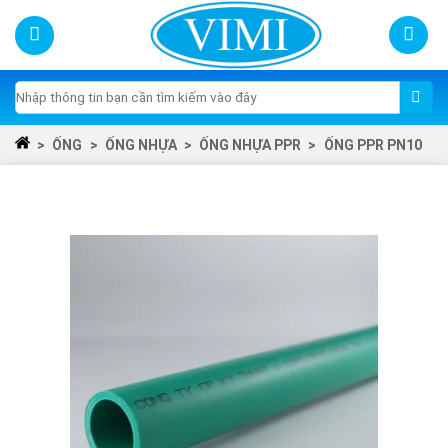
Skip
to
content
Tìm
kiếm:
>
ỐNG
>
ỐNG NHỰA
>
ỐNG NHỰA PPR
>
ỐNG PPR PN10