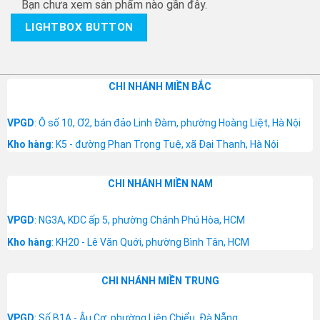
Bạn chưa xem sản phẩm nào gần đây.
LIGHTBOX BUTTON
CHI NHÁNH MIỀN BẮC
VPGD
: Ô số 10, Ơ2, bán đảo Linh Đàm, phường Hoàng Liệt, Hà Nội
Kho hàng
: K5 - đường Phan Trọng Tuệ, xã Đại Thanh, Hà Nội
CHI NHÁNH MIỀN NAM
VPGD
: NG3A, KDC ấp 5, phường Chánh Phú Hòa, HCM
Kho hàng
: KH20 - Lê Văn Quới, phường Bình Tân, HCM
CHI NHÁNH MIỀN TRUNG
VPGD
: Số B1A - Âu Cơ, phường Liên Chiểu, Đà Nẵng