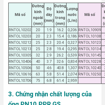
Đường
Đường
Đ
Độ
Lượng
kính
kính
Mã số
dày
nước
Mã số
ngoài
trong
n
(mm)
(L/m)
(mm)
(mm)
RNTOL10202
20
1.9
16.2
0,206
RNTOL10909
RNTOL10203
20
2.3
15.4
0,186
RNTOL10108
RNTOL10212
25
2.3
20.4
0,327
RNTOL10123
RNTOL10213
25
2.8
19.4
0,295
RNTOL10134
RNTOL10305
32
2.9
26.2
0,539
RNTOL10145
RNTOL10406
40
3.7
32.6
0,834
RNTOL10228
RNTOL10506
50
4.6
40.8
1,307
RNTOL10240
RNTOL10616
63
5.8
51.4
2,074
RNTOL10250
RNTOL10706
75
6.8
61.4
2,959
3. Chứng nhận chất lượng của
ống PN10 PPR GS