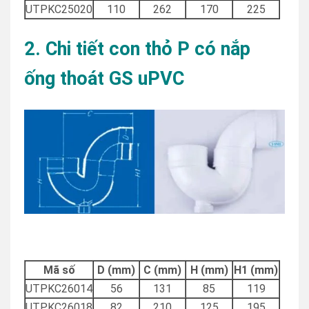
UTPKC25020
110
262
170
225
2. Chi tiết con thỏ P có nắp
ống thoát GS uPVC
Mã số
D (mm)
C (mm)
H (mm)
H1 (mm)
UTPKC26014
56
131
85
119
UTPKC26018
82
210
125
195