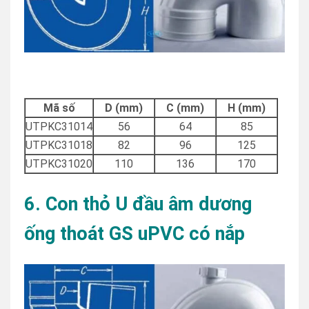
Mã số
D (mm)
C (mm)
H (mm)
UTPKC31014
56
64
85
UTPKC31018
82
96
125
UTPKC31020
110
136
170
6. Con thỏ U đầu âm dương
ống thoát GS uPVC có nắp