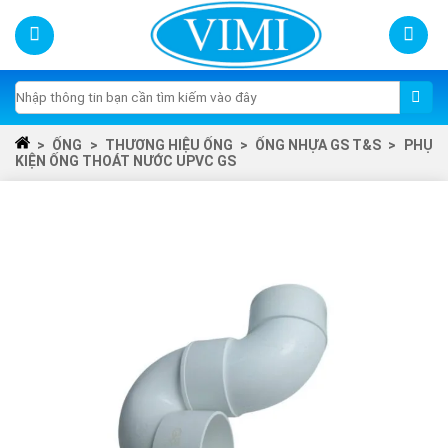
Skip
to
content
Tìm
kiếm:
>
ỐNG
>
THƯƠNG HIỆU ỐNG
>
ỐNG NHỰA GS T&S
>
PHỤ
KIỆN ỐNG THOÁT NƯỚC UPVC GS