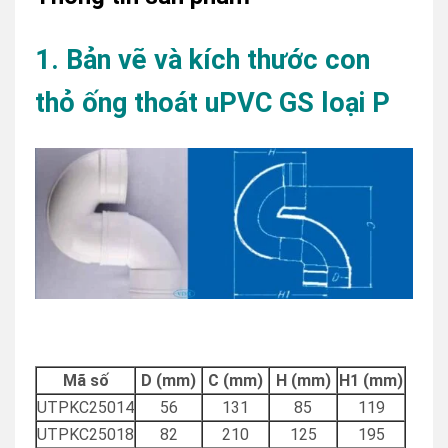
1. Bản vẽ và kích thước con
thỏ ống thoát uPVC GS loại P
Mã số
D (mm)
C (mm)
H (mm)
H1 (mm)
UTPKC25014
56
131
85
119
UTPKC25018
82
210
125
195