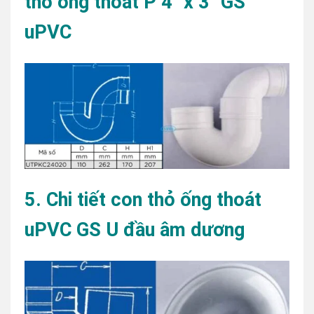
thỏ ống thoát P 4″ x 3″ GS
uPVC
5. Chi tiết con thỏ ống thoát
uPVC GS U đầu âm dương