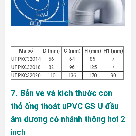
Mã số
D (mm)
C (mm)
H (mm)
H1 (mm)
UTPKC32014
56
64
85
/
UTPKC32018
82
96
125
/
UTPKC32020
110
136
170
90
7. Bản vẽ và kích thước con
thỏ ống thoát uPVC GS U đầu
âm dương có nhánh thông hơi 2
inch