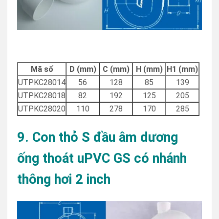
Mã số
D (mm)
C (mm)
H (mm)
H1 (mm)
UTPKC28014
56
128
85
139
UTPKC28018
82
192
125
205
UTPKC28020
110
278
170
285
9. Con thỏ S đầu âm dương
ống thoát uPVC GS có nhánh
thông hơi 2 inch