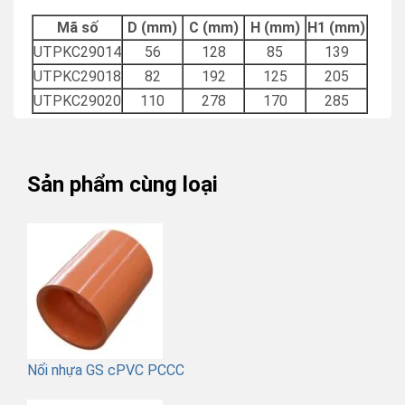
Mã số
D (mm)
C (mm)
H (mm)
H1 (mm)
UTPKC29014
56
128
85
139
UTPKC29018
82
192
125
205
UTPKC29020
110
278
170
285
Sản phẩm cùng loại
Nối nhựa GS cPVC PCCC