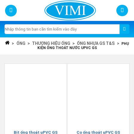
Skip
to
content
Tìm
kiếm:
>
ỐNG
>
THƯƠNG HIỆU ỐNG
>
ỐNG NHỰA GS T&S
>
PHỤ
KIỆN ỐNG THOÁT NƯỚC UPVC GS
Bịt ống thoát uPVC GS
Co ống thoát uPVC GS