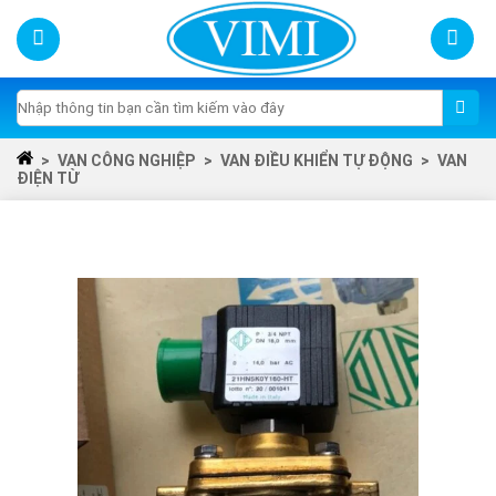
Skip
to
content
Tìm
kiếm:
>
VAN CÔNG NGHIỆP
>
VAN ĐIỀU KHIỂN TỰ ĐỘNG
>
VAN
ĐIỆN TỪ