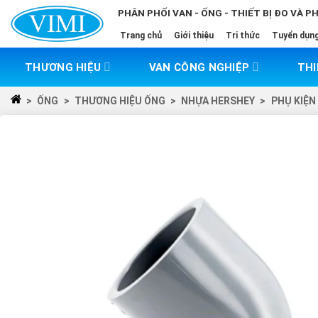
Skip
PHÂN PHỐI VAN - ỐNG - THIẾT BỊ ĐO VÀ P
to
Trang chủ
Giới thiệu
Tri thức
Tuyển dụn
content
THƯƠNG HIỆU
VAN CÔNG NGHIỆP
THI
>
ỐNG
>
THƯƠNG HIỆU ỐNG
>
NHỰA HERSHEY
>
PHỤ KIỆN