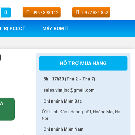
0967 393 112
0972 881 852
T BỊ PCCC
MÁY BƠM
g
HỖ TRỢ MUA HÀNG
8h - 17h30 (Thứ 2 ~ Thứ 7)
sales.vimijsc@gmail.com
Chi nhánh Miền Bắc
UA
Ô10 Linh Đàm, Hoàng Liệt, Hoàng Mai, Hà
Nôi
Chi nhánh Miền Nam