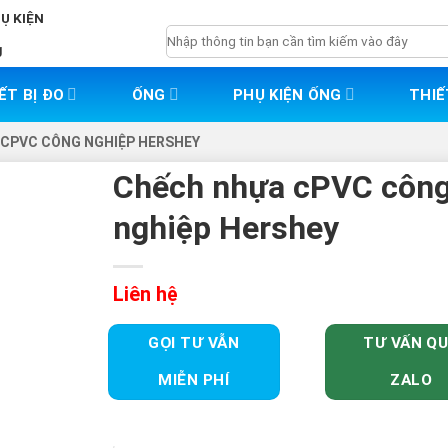
HỤ KIỆN
Tìm
g
kiếm:
ẾT BỊ ĐO
ỐNG
PHỤ KIỆN ỐNG
THIẾ
 CPVC CÔNG NGHIỆP HERSHEY
Chếch nhựa cPVC côn
nghiệp Hershey
Liên hệ
GỌI TƯ VẪN
TƯ VẤN Q
MIỄN PHÍ
ZALO