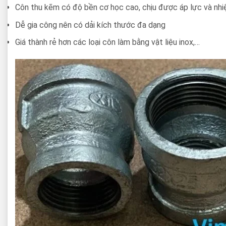
Côn thu kẽm có độ bền cơ học cao, chịu được áp lực và nhiệ
Dễ gia công nên có dải kích thước đa dạng
Giá thành rẻ hơn các loại côn làm bằng vật liệu inox,…