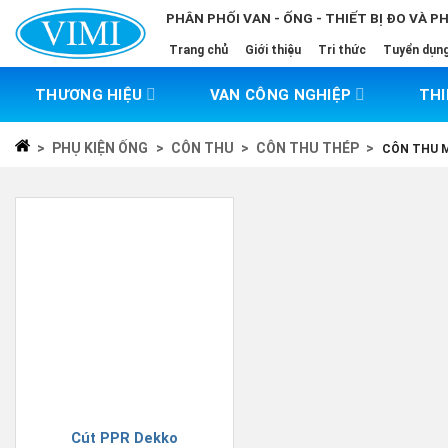
Skip
PHÂN PHỐI VAN - ỐNG - THIẾT BỊ ĐO VÀ P
to
Trang chủ
Giới thiệu
Tri thức
Tuyển dụn
content
THƯƠNG HIỆU
VAN CÔNG NGHIỆP
THI
>
PHỤ KIỆN ỐNG
>
CÔN THU
>
CÔN THU THÉP
>
CÔN THU 
Cút PPR Dekko