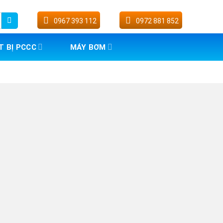
0967 393 112
0972 881 852
T BỊ PCCC
MÁY BƠM