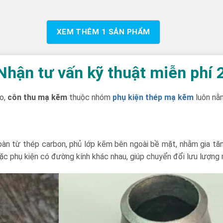
XEM THÊM
1
SẢN PHẨM
hận tư vấn kỹ thuật miễn phí 
ao,
côn thu mạ kẽm
thuộc nhóm
phụ kiện thép mạ kẽm
luôn nằm
àn từ thép carbon, phủ lớp kẽm bên ngoài bề mặt, nhằm gia tăn
oặc phụ kiện có đường kính khác nhau, giúp chuyển đổi lưu lượng