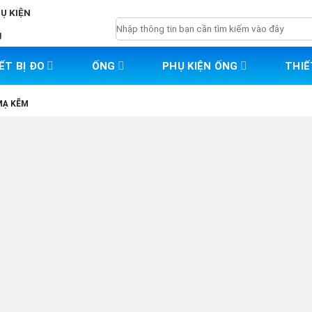
HỤ KIỆN
Tìm
g
kiếm:
ẾT BỊ ĐO
ỐNG
PHỤ KIỆN ỐNG
THIẾ
MẠ KẼM