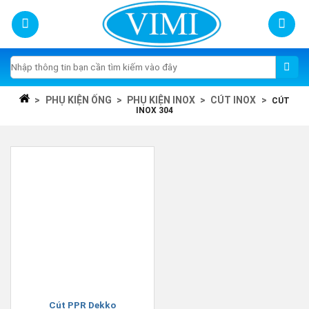
Skip
to
content
Tìm
kiếm:
>
PHỤ KIỆN ỐNG
>
PHỤ KIỆN INOX
>
CÚT INOX
>
CÚT
INOX 304
Cút PPR Dekko