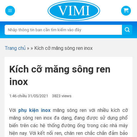
Skip
to
content
Tìm
kiếm:
Trang chủ
»
»
Kích cỡ măng sông ren inox
Kích cỡ măng sông ren
inox
1:46 chiều 31/05/2021
3823 views
Với
phụ kiện inox
măng sông ren với nhiều kích cỡ
măng sông ren inox đa dạng, đang được sử dụng phổ
biến trên các hệ thống đường ống trong các nhà máy
hiện nay. Với kết nối ren, chân ren chắc chắn đảm bảo