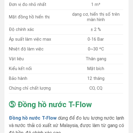
Đơn vị đo nhỏ nhất
1 m³
dạng cơ, hiển thị số trên
Mặt đồng hồ hiển thị
màn hình
Độ chính xác
± 2 %
Áp suất làm việc max
0-16 Bar
Nhiệt độ làm việc
0~30 ºC
Vật liệu
Thân gang
Kiểu kết nối
Mặt bích
Bảo hành
12 tháng
Chứng chỉ chất lượng
CO, CQ
➄ Đồng hồ nước T-Flow
Đồng hồ nước T-Flow
dùng để đo lưu lượng nước lạnh
và nước thải có xuất xứ Malaysia, được làm từ gang có
độ bền, độ chính xác cao.