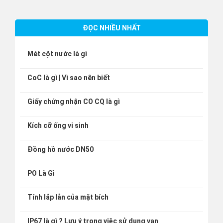
ĐỌC NHIỀU NHẤT
Mét cột nước là gì
CoC là gì | Vì sao nên biết
Giấy chứng nhận CO CQ là gì
Kích cỡ ống vi sinh
Đồng hồ nước DN50
PO Là Gì
Tính lắp lẫn của mặt bích
IP67 là gì ? Lưu ý trong việc sử dụng van