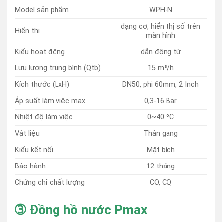
Model sản phẩm
WPH-N
dạng cơ, hiển thị số trên
Hiển thị
màn hình
Kiểu hoạt động
dẫn động từ
Lưu lượng trung bình (Qtb)
15 m³/h
Kích thước (LxH)
DN50, phi 60mm, 2 Inch
Áp suất làm việc max
0,3-16 Bar
Nhiệt độ làm việc
0~40 ºC
Vật liệu
Thân gang
Kiểu kết nối
Mặt bích
Bảo hành
12 tháng
Chứng chỉ chất lượng
CO, CQ
➂ Đồng hồ nước Pmax