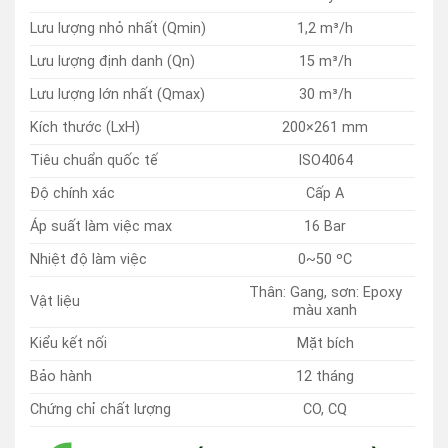
Lưu lượng nhỏ nhất (Qmin)
1,2 m³/h
Lưu lượng định danh (Qn)
15 m³/h
Lưu lượng lớn nhất (Qmax)
30 m³/h
Kích thước (LxH)
200×261 mm
Tiêu chuẩn quốc tế
ISO4064
Độ chính xác
Cấp A
Áp suất làm việc max
16 Bar
Nhiệt độ làm việc
0~50 ºC
Thân: Gang, sơn: Epoxy
Vật liệu
màu xanh
Kiểu kết nối
Mặt bích
Bảo hành
12 tháng
Chứng chỉ chất lượng
CO, CQ