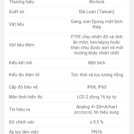
Thương hiệu
Woteck
Xuất xứ
Đài Loan (Taiwan)
Gang, sơn Epoxy, mặt bích
Vật liệu
thép
PTFE chịu nhiệt độ và tính
ăn mòn, hestalyoy hoặc
Vật liệu đệm
titan chịu được axit và môi
trường khắc nhiệt nhất
Kiểu kết nối
Mặt bích
Kiểu đo điện tử
Tức thời và lưu lượng tổng
Cấp độ bảo vệ
IP68, IP65
Màn hình hiển thị
LCD 2 dòng 16 ký tự
Analog 4÷20mA/hart
Tín hiệu ra
protocol, tín hiệu xung
Độ chính xác
± 0.5 %
Áp lực làm việc
PN16