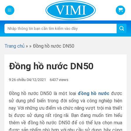
Skip
to
content
Tìm
kiếm:
Trang chủ
»
»
Đồng hồ nước DN50
Đồng hồ nước DN50
9:26 chiều 04/12/2021
6437 views
Đồng hồ nước DN50 là một loại
đồng hồ nước
được
sử dụng phổ biến trong đời sống và công nghiệp hiện
nay. Với những ưu điểm và chức năng vượt trội mà thiết
bị được sử dụng rất rộng rãi. Bạn đang muốn tìm hiểu
thêm về đồng hồ nước DN50 để có thể lựa chọn mua
được sản phẩm phù hợp với nhu cầu sử dụng, hãy cùng