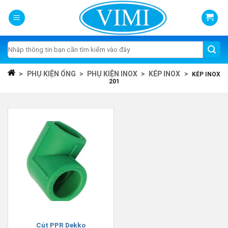
Skip
to
content
Tìm
kiếm:
>
PHỤ KIỆN ỐNG
>
PHỤ KIỆN INOX
>
KÉP INOX
>
KÉP INOX
201
Cút PPR Dekko