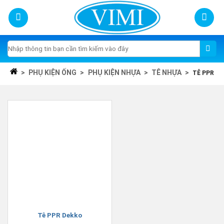
Skip
to
content
Tìm
kiếm:
>
PHỤ KIỆN ỐNG
>
PHỤ KIỆN NHỰA
>
TÊ NHỰA
>
TÊ PPR
Tê PPR Dekko