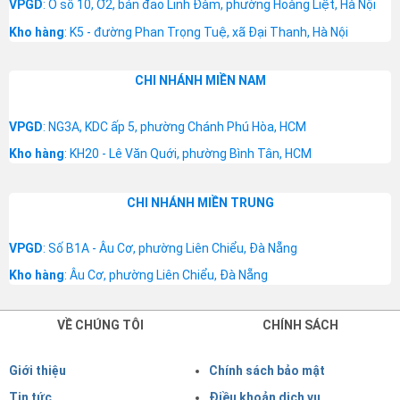
VPGD
: Ô số 10, Ơ2, bán đảo Linh Đàm, phường Hoàng Liệt, Hà Nội
Kho hàng
: K5 - đường Phan Trọng Tuệ, xã Đại Thanh, Hà Nội
CHI NHÁNH MIỀN NAM
VPGD
: NG3A, KDC ấp 5, phường Chánh Phú Hòa, HCM
Kho hàng
: KH20 - Lê Văn Quới, phường Bình Tân, HCM
CHI NHÁNH MIỀN TRUNG
VPGD
: Số B1A - Âu Cơ, phường Liên Chiểu, Đà Nẵng
Kho hàng
: Âu Cơ, phường Liên Chiểu, Đà Nẵng
VỀ CHÚNG TÔI
CHÍNH SÁCH
Giới thiệu
Chính sách bảo mật
Tin tức
Điều khoản dịch vụ