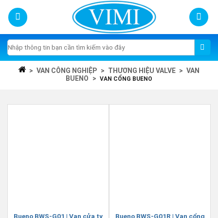
Skip
to
content
Tìm
kiếm:
>
VAN CÔNG NGHIỆP
>
THƯƠNG HIỆU VALVE
>
VAN
BUENO
>
VAN CỔNG BUENO
Bueno BWS-G01 | Van cửa ty
Bueno BWS-G01R | Van cổng