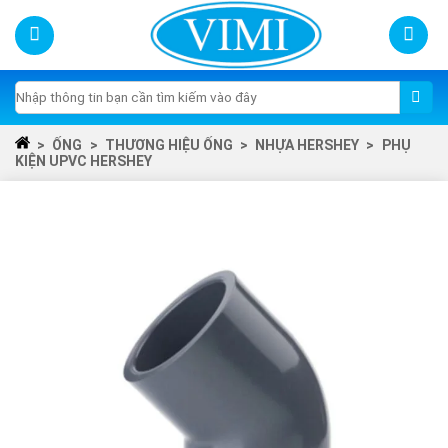
Skip
to
content
Tìm
kiếm:
>
ỐNG
>
THƯƠNG HIỆU ỐNG
>
NHỰA HERSHEY
>
PHỤ
KIỆN UPVC HERSHEY