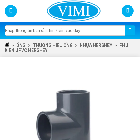
Skip
to
content
Tìm
kiếm:
>
ỐNG
>
THƯƠNG HIỆU ỐNG
>
NHỰA HERSHEY
>
PHỤ
KIỆN UPVC HERSHEY