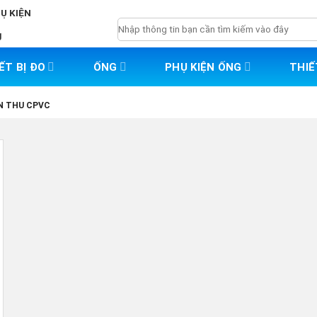
HỤ KIỆN
Tìm
g
kiếm:
ẾT BỊ ĐO
ỐNG
PHỤ KIỆN ỐNG
THIẾ
N THU CPVC