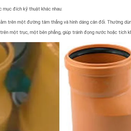
c mục đích kỹ thuật khác nhau:
nằm trên một đường tâm thẳng và hình dáng cân đối. Thường dù
rên một trục, một bên phẳng, giúp tránh đọng nước hoặc tích k