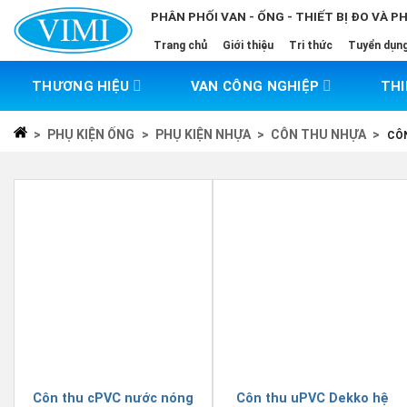
Skip
PHÂN PHỐI VAN - ỐNG - THIẾT BỊ ĐO VÀ P
to
Trang chủ
Giới thiệu
Tri thức
Tuyển dụn
content
THƯƠNG HIỆU
VAN CÔNG NGHIỆP
THI
>
PHỤ KIỆN ỐNG
>
PHỤ KIỆN NHỰA
>
CÔN THU NHỰA
>
CÔ
Côn thu cPVC nước nóng
Côn thu uPVC Dekko hệ