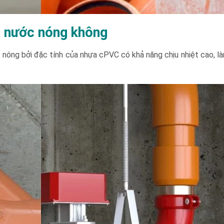
o nước nóng không
óng bởi đặc tính của nhựa cPVC có khả năng chịu nhiệt cao, làm