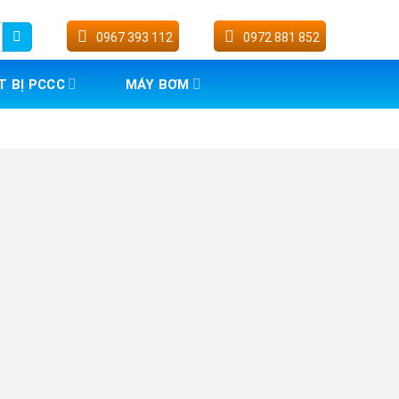
0967 393 112
0972 881 852
T BỊ PCCC
MÁY BƠM