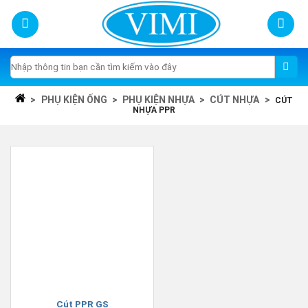
Skip
to
content
Tìm
kiếm:
>
PHỤ KIỆN ỐNG
>
PHỤ KIỆN NHỰA
>
CÚT NHỰA
>
CÚT
NHỰA PPR
Cút PPR GS