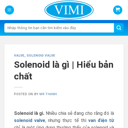
Skip
to
content
Tìm
kiếm:
VALVE
,
SOLENOID VALVE
Solenoid là gì | Hiểu bản
chất
POSTED ON
BY
MR THANH
Solenoid là gì.
Nhiều chia sẻ đang cho rằng đó là
solenoid valve
, nhưng thực tế thì
van điện từ
chỉ là một ứng dụng thường thấy của solenoid và