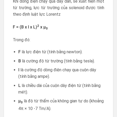
Khi dòng điện chạy qua dây dẫn, sẽ xuất hiện một
từ trường, lực từ trường của solenoid được tính
theo định luật lực Lorentz
2
F = (B x I x L)
x μ
0
Trong đó:
F
là lực điện từ (tính bằng newton).
B
là cường độ từ trường (tính bằng tesla).
I
là cường độ dòng điện chạy qua cuộn dây
(tính bằng ampe).
L
là chiều dài của cuộn dây điện từ (tính bằng
mét).
µ
là độ từ thẩm của không gian tự do (khoảng
0
4π × 10 -7 Tm/A).