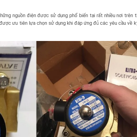
ững nguồn điện được sử dụng phổ biến tại rất nhiều nơi trên th
 được ưu tiên lựa chọn sử dụng khi đáp ứng đủ các yêu cầu về k