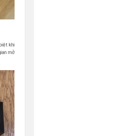
iệt khi
gian mở