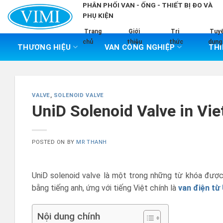
Skip
PHÂN PHỐI VAN - ỐNG - THIẾT BỊ ĐO VÀ
PHỤ KIỆN
to
content
Trang
Giới
Tri
Tuy
chủ
thiệu
thức
dụng
THƯƠNG HIỆU
VAN CÔNG NGHIỆP
THI
VALVE
,
SOLENOID VALVE
UniD Solenoid Valve in Vi
POSTED ON
BY
MR THANH
UniD solenoid valve là một trong những từ khóa được 
bằng tiếng anh, ứng với tiếng Việt chính là
van điện từ
Nội dung chính