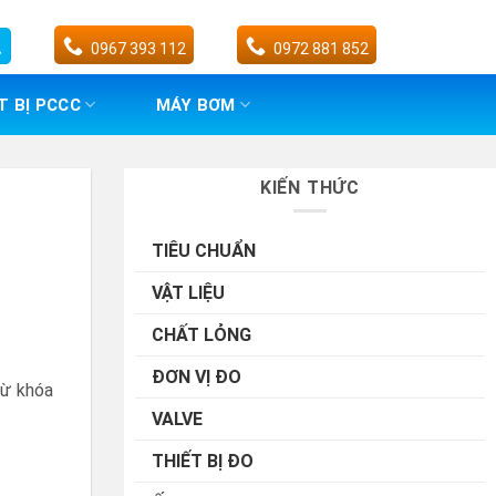
0967 393 112
0972 881 852
T BỊ PCCC
MÁY BƠM
KIẾN THỨC
TIÊU CHUẨN
VẬT LIỆU
CHẤT LỎNG
ĐƠN VỊ ĐO
từ khóa
VALVE
THIẾT BỊ ĐO