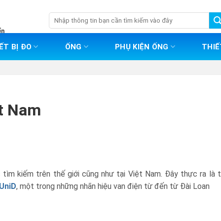
Tìm
kiếm:
ển
ẾT BỊ ĐO
ỐNG
PHỤ KIỆN ỐNG
THIẾ
et Nam
tìm kiếm trên thế giới cũng như tại Việt Nam. Đây thực ra là 
 UniD
, một trong những nhãn hiệu van điện từ đến từ Đài Loan