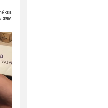
ế giới.
ỹ thuật