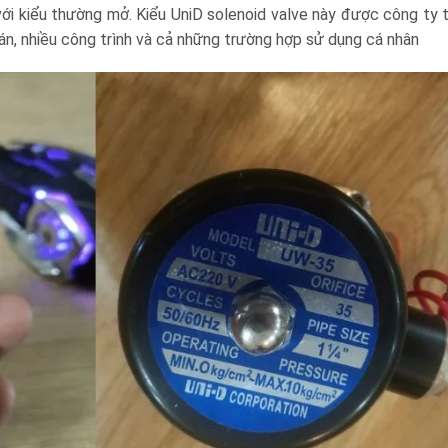
ới kiểu thường mở. Kiểu UniD solenoid valve này được công ty 
án, nhiều công trình và cả những trường hợp sử dụng cá nhân