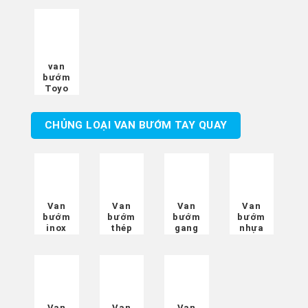
van
bướm
Toyo
CHỦNG LOẠI VAN BƯỚM TAY QUAY
Van
Van
Van
Van
bướm
bướm
bướm
bướm
inox
thép
gang
nhựa
Van
Van
Van