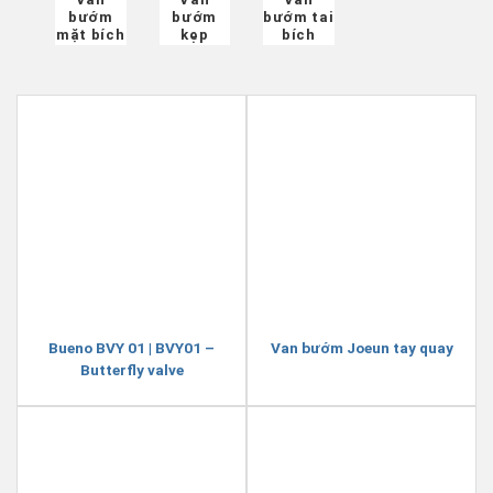
bướm
bướm
bướm tai
mặt bích
kẹp
bích
Bueno BVY 01 | BVY01 –
Van bướm Joeun tay quay
Butterfly valve