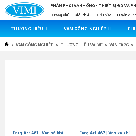
Skip
PHÂN PHỐI VAN - ỐNG - THIẾT BỊ ĐO VÀ P
to
Trang chủ
Giới thiệu
Tri thức
Tuyển dụn
content
THƯƠNG HIỆU
VAN CÔNG NGHIỆP
THI
>
VAN CÔNG NGHIỆP
>
THƯƠNG HIỆU VALVE
>
VAN FARG
>
Farg Art 461 | Van xả khí
Farg Art 462 | Van xả khí