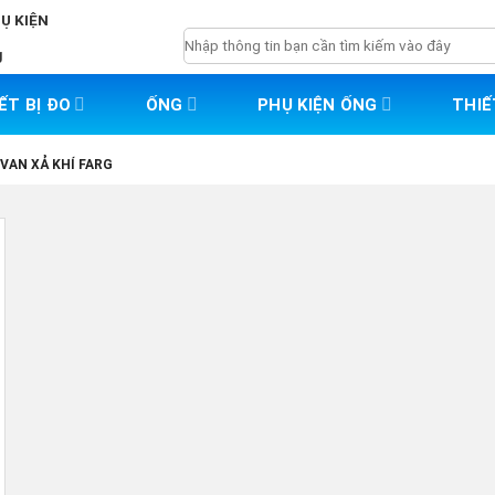
HỤ KIỆN
Tìm
g
kiếm:
ẾT BỊ ĐO
ỐNG
PHỤ KIỆN ỐNG
THIẾ
VAN XẢ KHÍ FARG