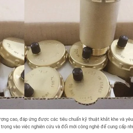
 lượng cao, đáp ứng được các tiêu chuẩn kỹ thuật khắt khe và yêu
ú trọng vào việc nghiên cứu và đổi mới công nghệ để cung cấp nh