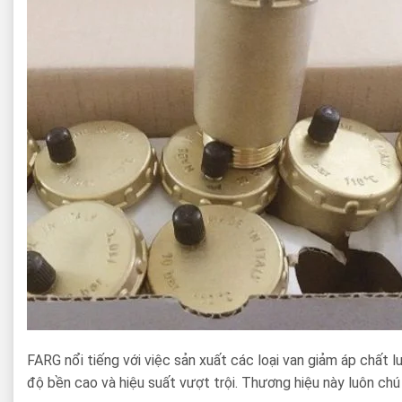
FARG nổi tiếng với việc sản xuất các loại van giảm áp chất
độ bền cao và hiệu suất vượt trội. Thương hiệu này luôn ch