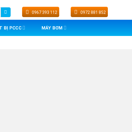
0967 393 112
0972 881 852
T BỊ PCCC
MÁY BƠM