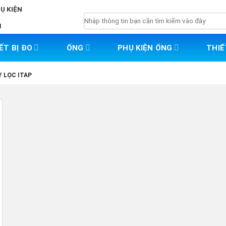
HỤ KIỆN
Tìm
g
kiếm:
ẾT BỊ ĐO
ỐNG
PHỤ KIỆN ỐNG
THIẾ
Y LỌC ITAP