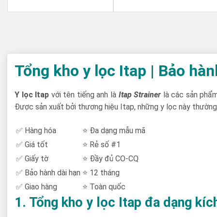
Tổng kho y lọc Itap | Bảo hàn
Y lọc Itap
với tên tiếng anh là
Itap Strainer
là các sản phẩm
Được sản xuất bởi thương hiệu Itap, những y lọc này thường 
✅ Hàng hóa
⭐ Đa dạng mẫu mã
✅ Giá tốt
⭐ Rẻ số #1
✅ Giấy tờ
⭐ Đầy đủ CO-CQ
✅ Bảo hành dài hạn
⭐ 12 tháng
✅ Giao hàng
⭐ Toàn quốc
1. Tổng kho y lọc Itap đa dạng kíc