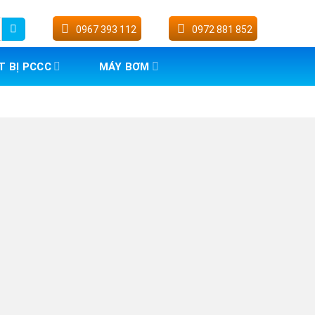
0967 393 112
0972 881 852
T BỊ PCCC
MÁY BƠM