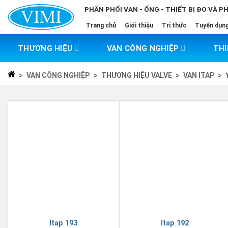
Skip
PHÂN PHỐI VAN - ỐNG - THIẾT BỊ ĐO VÀ P
to
Trang chủ
Giới thiệu
Tri thức
Tuyển dụn
content
THƯƠNG HIỆU
VAN CÔNG NGHIỆP
THI
>
VAN CÔNG NGHIỆP
>
THƯƠNG HIỆU VALVE
>
VAN ITAP
>
Itap 193
Itap 192