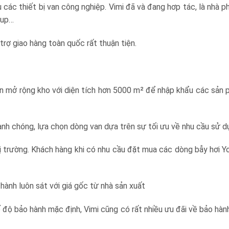
u các thiết bị van công nghiệp. Vimi đã và đang hơp tác, là nhà 
oup…
trợ giao hàng toàn quốc rất thuận tiện.
ần mở rộng
kho với diện tích hơn 5000 m²
để nhập khẩu các sản 
hanh chóng, lựa chọn dòng van dựa trên sự tối ưu về nhu cầu sử 
ị trường. Khách hàng khi có nhu cầu đặt mua các dòng bẫy hơi Yoo
hành luôn sát với giá gốc từ nhà sản xuất
ế độ bảo hành mặc định, Vimi cũng có rất nhiều ưu đãi về bảo hành