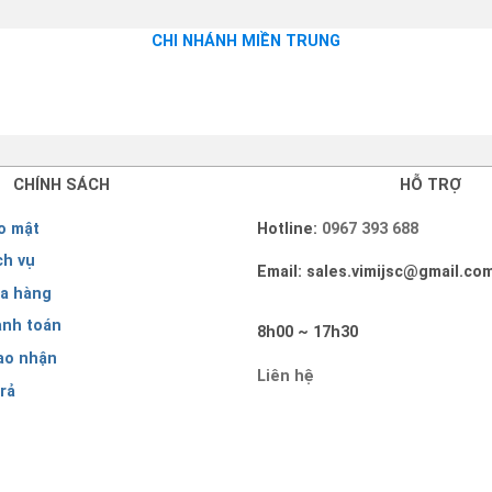
CHI NHÁNH MIỀN TRUNG
CHÍNH SÁCH
HỖ TRỢ
o mật
Hotline:
0967 393 688
ch vụ
Email: sales.vimijsc@gmail.co
a hàng
anh toán
8h00 ~ 17h30
ao nhận
Liên hệ
rả