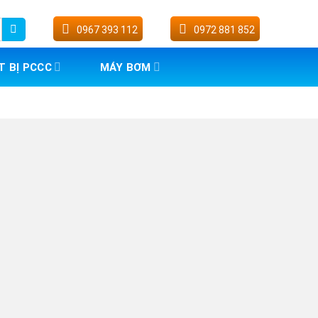
0967 393 112
0972 881 852
T BỊ PCCC
MÁY BƠM