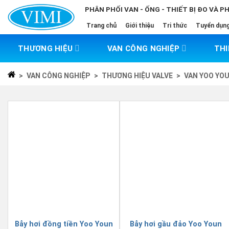
Skip
PHÂN PHỐI VAN - ỐNG - THIẾT BỊ ĐO VÀ P
to
Trang chủ
Giới thiệu
Tri thức
Tuyển dụn
content
THƯƠNG HIỆU
VAN CÔNG NGHIỆP
THI
>
VAN CÔNG NGHIỆP
>
THƯƠNG HIỆU VALVE
>
VAN YOO YO
Bẫy hơi đồng tiền Yoo Youn
Bẫy hơi gầu đảo Yoo Youn