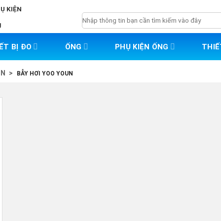
HỤ KIỆN
Tìm
g
kiếm:
ẾT BỊ ĐO
ỐNG
PHỤ KIỆN ỐNG
THIẾ
UN
>
BẪY HƠI YOO YOUN