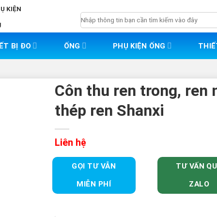
HỤ KIỆN
Tìm
g
kiếm:
ẾT BỊ ĐO
ỐNG
PHỤ KIỆN ỐNG
THIẾ
Côn thu ren trong, ren 
thép ren Shanxi
Liên hệ
GỌI TƯ VẪN
TƯ VẤN Q
MIỄN PHÍ
ZALO