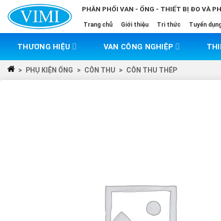
Skip
PHÂN PHỐI VAN - ỐNG - THIẾT BỊ ĐO VÀ P
to
Trang chủ
Giới thiệu
Tri thức
Tuyển dụn
content
THƯƠNG HIỆU
VAN CÔNG NGHIỆP
THI
>
PHỤ KIỆN ỐNG
>
CÔN THU
>
CÔN THU THÉP