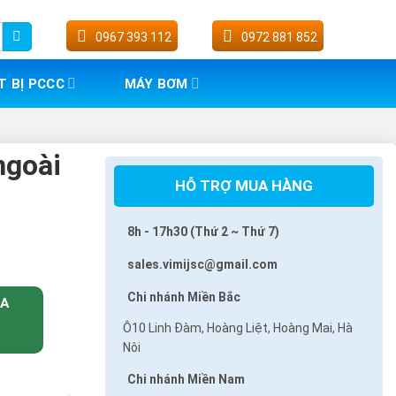
0967 393 112
0972 881 852
T BỊ PCCC
MÁY BƠM
ngoài
HỖ TRỢ MUA HÀNG
8h - 17h30 (Thứ 2 ~ Thứ 7)
sales.vimijsc@gmail.com
Chi nhánh Miền Bắc
UA
Ô10 Linh Đàm, Hoàng Liệt, Hoàng Mai, Hà
Nôi
Chi nhánh Miền Nam