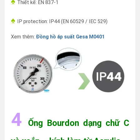
♠
Thiết kế: EN 837-1
♠
IP protection: IP44
(
EN 60529 / IEC 529
)
Xem thêm:
Đồng hồ áp suất Gesa M0401
4
Ống Bourdon dạng chữ C