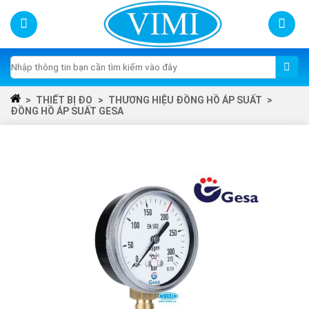
Skip
to
content
Tìm
kiếm:
>
THIẾT BỊ ĐO
>
THƯƠNG HIỆU ĐỒNG HỒ ÁP SUẤT
>
ĐỒNG HỒ ÁP SUẤT GESA