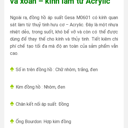
và xoắn – kính làm từ
Acrylic
Ngoài ra, đồng hồ áp suất Gesa M0601 có kính quan
sát làm từ thuỷ tinh hưu cơ –
Acrylic. Đây là một nhựa
nhiệt dẻo, trong suốt, khó bể vỡ và còn có thể được
dùng để thay thế cho kính và thủy tinh. Tiết kiêm chi
phí chế tạo tối đa mà độ an toàn của sảm phẩm vẫn
cao.
♠
Số in trên đồng hồ : Chữ nhôm, trắng, đen
♠
Kim đồng hồ : Nhôm, đen
♠
Chân kết nối áp suất: Đồng
♠
Ống Bourdon: Hợp kim đồng