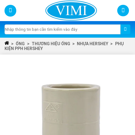
Skip
to
content
Tìm
kiếm:
>
ỐNG
>
THƯƠNG HIỆU ỐNG
>
NHỰA HERSHEY
>
PHỤ
KIỆN PPH HERSHEY