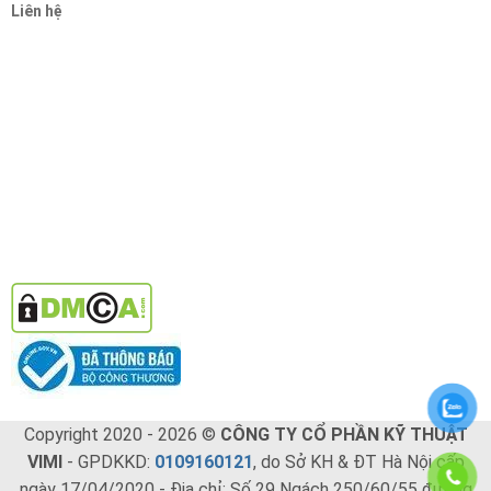
Liên hệ
Copyright 2020 - 2026 ©
CÔNG TY CỔ PHẦN KỸ THUẬT
VIMI
- GPDKKD:
0109160121
, do Sở KH & ĐT Hà Nội cấp
ngày 17/04/2020 - Địa chỉ: Số 29 Ngách 250/60/55 đường