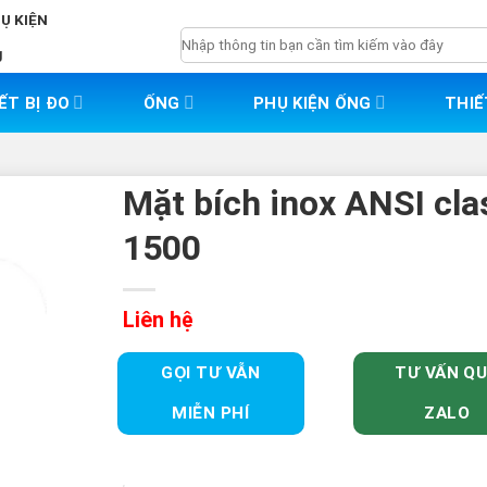
HỤ KIỆN
Tìm
g
kiếm:
ẾT BỊ ĐO
ỐNG
PHỤ KIỆN ỐNG
THIẾ
Mặt bích inox ANSI cla
1500
Liên hệ
GỌI TƯ VẪN
TƯ VẤN Q
MIỄN PHÍ
ZALO