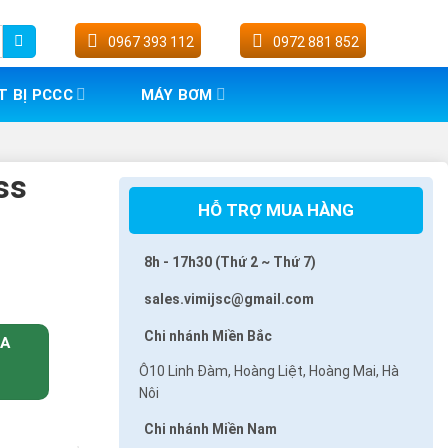
0967 393 112
0972 881 852
T BỊ PCCC
MÁY BƠM
ss
HỖ TRỢ MUA HÀNG
8h - 17h30 (Thứ 2 ~ Thứ 7)
sales.vimijsc@gmail.com
Chi nhánh Miền Bắc
UA
Ô10 Linh Đàm, Hoàng Liệt, Hoàng Mai, Hà
Nôi
Chi nhánh Miền Nam