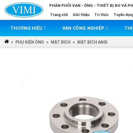
Skip
PHÂN PHỐI VAN - ỐNG - THIẾT BỊ ĐO VÀ P
to
Trang chủ
Giới thiệu
Tri thức
Tuyển dụn
content
THƯƠNG HIỆU
VAN CÔNG NGHIỆP
THI
>
PHỤ KIỆN ỐNG
>
MẶT BÍCH
>
MẶT BÍCH ANSI