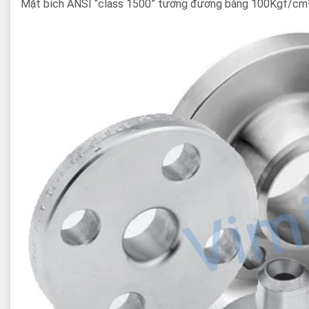
Mặt bích ANSI “class 1500” tương đương bằng 100Kgf/cm², 