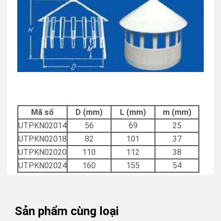
Mã số
D (mm)
L (mm)
m (mm)
UTPKN02014
56
69
25
UTPKN02018
82
101
37
UTPKN02020
110
112
38
UTPKN02024
160
155
54
Sản phẩm cùng loại