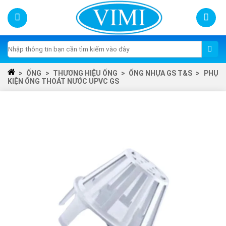
Skip
to
content
Tìm
kiếm:
>
ỐNG
>
THƯƠNG HIỆU ỐNG
>
ỐNG NHỰA GS T&S
>
PHỤ
KIỆN ỐNG THOÁT NƯỚC UPVC GS