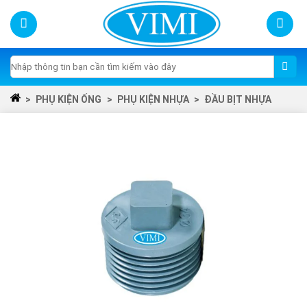
Skip
to
content
Tìm
kiếm:
>
PHỤ KIỆN ỐNG
>
PHỤ KIỆN NHỰA
>
ĐẦU BỊT NHỰA