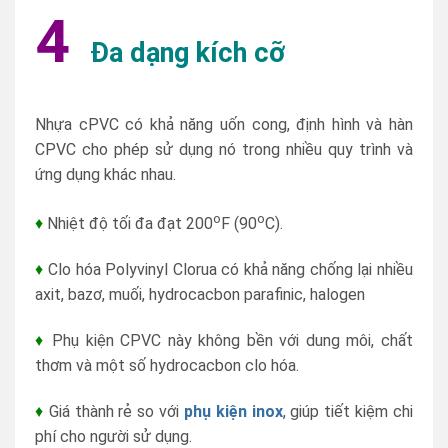
4
Đa dạng kích cỡ
Nhựa cPVC có khả năng uốn cong, định hình và hàn
CPVC cho phép sử dụng nó trong nhiều quy trình và
ứng dụng khác nhau.
o
o
♦
Nhiệt độ tối đa đạt 200
F (90
C).
♦
Clo hóa Polyvinyl Clorua có khả năng chống lại nhiều
axit, bazơ, muối, hydrocacbon parafinic, halogen
♦
Phụ kiện CPVC này không bền với dung môi, chất
thơm và một số hydrocacbon clo hóa.
♦
Giá thành rẻ so với
phụ kiện inox
, giúp tiết kiệm chi
phí cho người sử dụng.