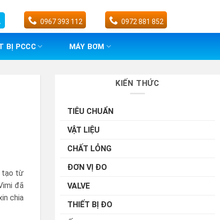
0967 393 112
0972 881 852
T BỊ PCCC
MÁY BƠM
KIẾN THỨC
TIÊU CHUẨN
VẬT LIỆU
CHẤT LỎNG
ĐƠN VỊ ĐO
 tạo từ
Vimi đã
VALVE
in chia
THIẾT BỊ ĐO