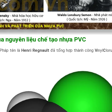
a nguyên liệu chế tạo nhựa PVC
 Pháp tên là
Henri Regnault
đã tổng hợp thành công
V
inyl
C
lor