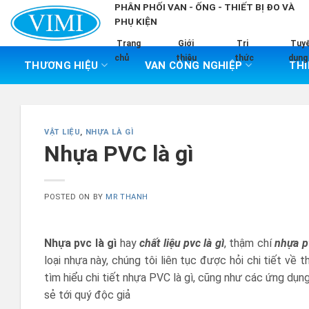
Skip
PHÂN PHỐI VAN - ỐNG - THIẾT BỊ ĐO VÀ
PHỤ KIỆN
to
content
Trang
Giới
Tri
Tuy
chủ
thiệu
thức
dụng
THƯƠNG HIỆU
VAN CÔNG NGHIỆP
THI
VẬT LIỆU
,
NHỰA LÀ GÌ
Nhựa PVC là gì
POSTED ON
BY
MR THANH
Nhựa pvc là gì
hay
chất liệu pvc là gì
, thậm chí
nhựa pv
loại nhựa này, chúng tôi liên tục được hỏi chi tiết về
tìm hiểu chi tiết nhựa PVC là gì, cũng như các ứng dụng
sẻ tới quý độc giả