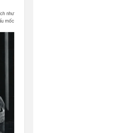
ích như
dấu mốc