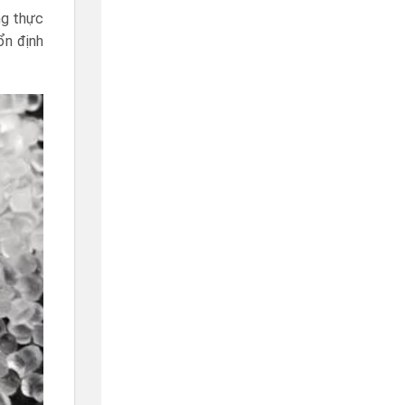
ng thực
ổn định