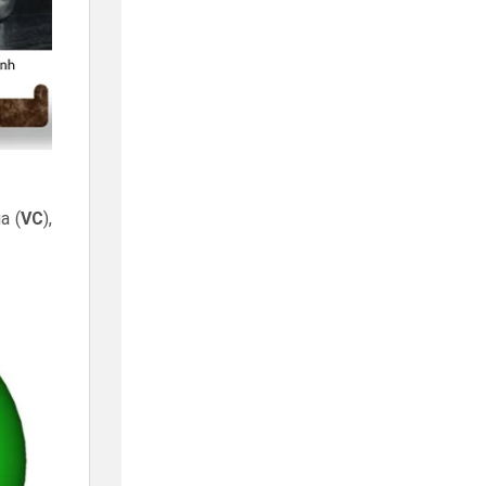
ua (
VC
),