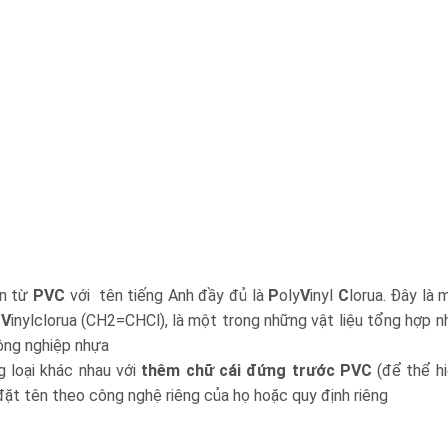
ồn từ
PVC
với tên tiếng Anh đầy đủ là
P
oly
V
inyl
C
lorua. Đây là 
p
V
inylclorua (CH2=CHCl), là một trong những vật liệu tổng hợp n
công nghiệp nhựa
 loại khác nhau với
thêm chữ cái đứng trước PVC
(để thể hi
đặt tên theo công nghệ riêng của họ hoặc quy định riêng